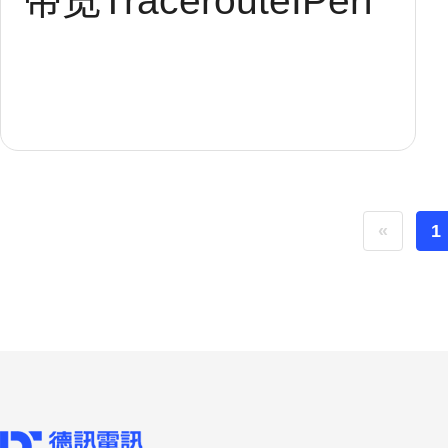
带宽
Traceroute
IPerf
«
1