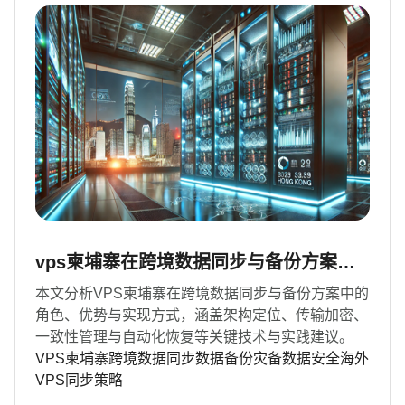
vps柬埔寨在跨境数据同步与备份方案中
的角色与实现方式
本文分析VPS柬埔寨在跨境数据同步与备份方案中的
角色、优势与实现方式，涵盖架构定位、传输加密、
一致性管理与自动化恢复等关键技术与实践建议。
VPS柬埔寨
跨境数据同步
数据备份
灾备
数据安全
海外
VPS
同步策略