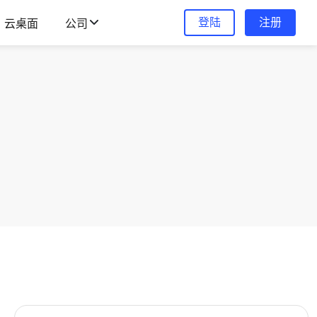
登陆
注册
云桌面
公司
。