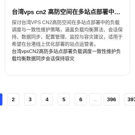
台湾vps cn2 高防空间在多站点部署中的
负载调度与一致性维护
探讨台湾VPS CN2高防空间在多站点部署中的负载
调度与一致性维护策略，涵盖负载均衡算法、会话保
持、数据同步、配置管理、监控与容灾建议，适用于
希望在台港线上优化部署的站点运营者。
台湾vps
CN2
高防
多站点部署
负载调度
一致性维护
负
载均衡
数据同步
会话保持
容灾
2
3
4
5
6
...
396
39