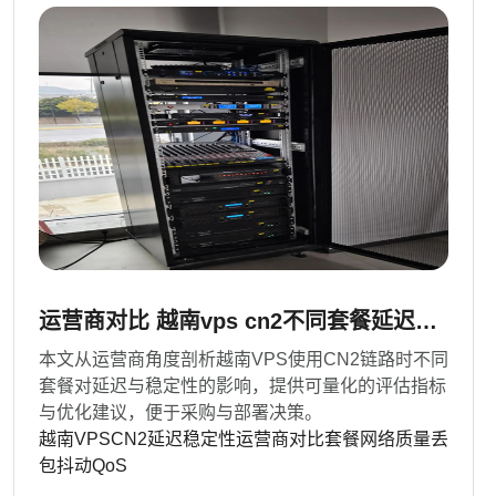
运营商对比 越南vps cn2不同套餐延迟与
稳定性剖析
本文从运营商角度剖析越南VPS使用CN2链路时不同
套餐对延迟与稳定性的影响，提供可量化的评估指标
与优化建议，便于采购与部署决策。
越南VPS
CN2
延迟
稳定性
运营商对比
套餐
网络质量
丢
包
抖动
QoS