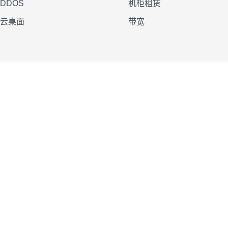
DDOS
机柜租赁
云桌面
带宽