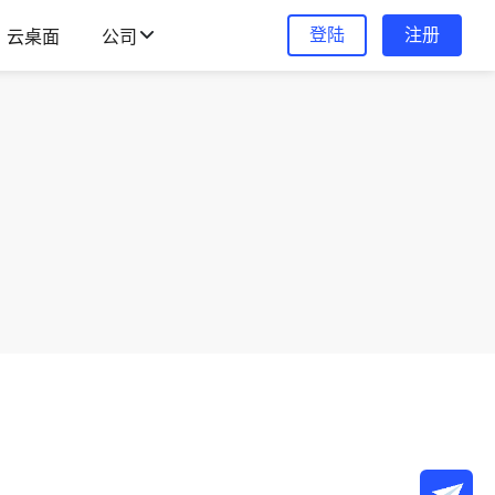
登陆
注册
云桌面
公司
。