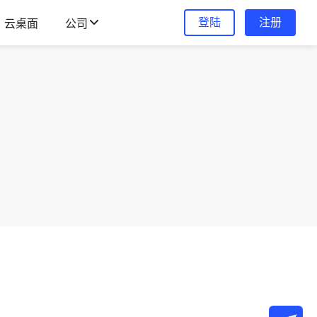
登陆
注册
云桌面
公司
。