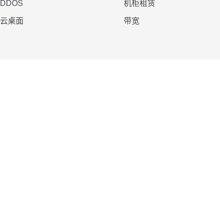
DDOS
机柜租赁
云桌面
带宽