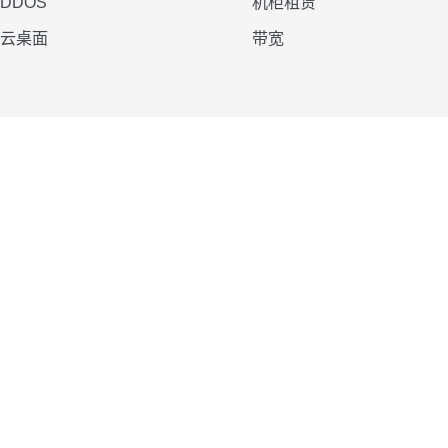
DDOS
机柜租赁
云桌面
带宽