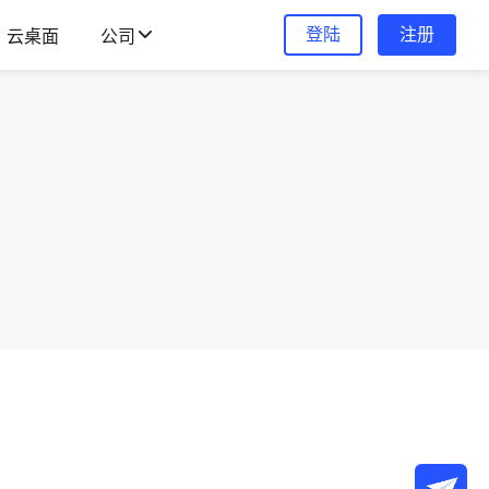
登陆
注册
云桌面
公司
。