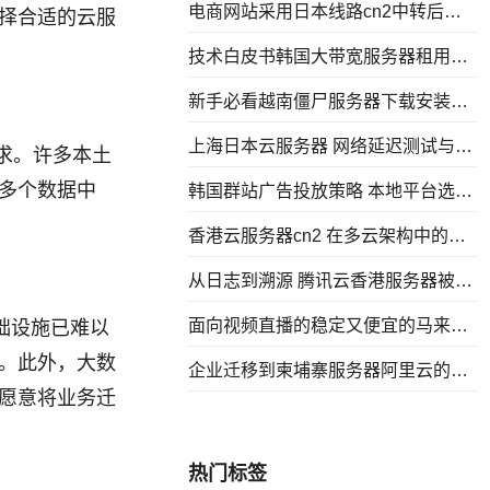
电商网站采用日本线路cn2中转后的
择合适的云服
访问速度与转化率研究
技术白皮书韩国大带宽服务器租用架
构与带宽控制策略
新手必看越南僵尸服务器下载安装后
优化性能的实践方法
上海日本云服务器 网络延迟测试与优
求。许多本土
化落地方案
多个数据中
韩国群站广告投放策略 本地平台选择
与转化率提升
香港云服务器cn2 在多云架构中的网
络互联与路由实践
从日志到溯源 腾讯云香港服务器被攻
击后的追踪与分析方法
面向视频直播的稳定又便宜的马来西
础设施已难以
亚服务器 延迟和抖动控制要点
。此外，大数
企业迁移到柬埔寨服务器阿里云的步
愿意将业务迁
骤风险与落地经验分享
热门标签