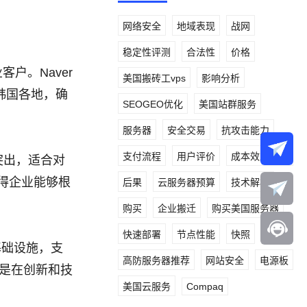
网络安全
地域表现
战网
稳定性评测
合法性
价格
户。Naver
美国搬砖工vps
影响分析
韩国各地，确
SEOGEO优化
美国站群服务
服务器
安全交易
抗攻击能力
支付流程
用户评价
成本效益分析
现突出，适合对
使得企业能够根
后果
云服务器预算
技术解析
购买
企业搬迁
购买美国服务器
快速部署
节点性能
快照
基础设施，支
高防服务器推荐
网站安全
电源板
是在创新和技
美国云服务
Compaq