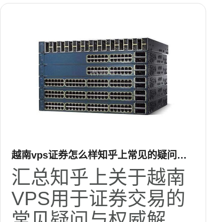
越南vps证券怎么样知乎上常见的疑问与
权威解答集锦
汇总知乎上关于越南
VPS用于证券交易的
常见疑问与权威解