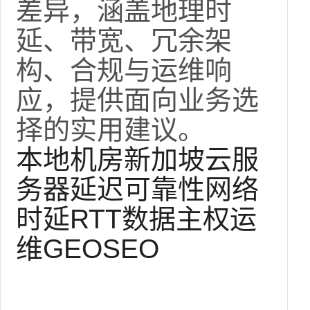
差异，涵盖地理时
延、带宽、冗余架
构、合规与运维响
应，提供面向业务选
择的实用建议。
本地机房
新加坡
云服
务器
延迟
可靠性
网络
时延
RTT
数据主权
运
维
GEO
SEO