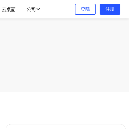
登陆
注册
云桌面
公司
。