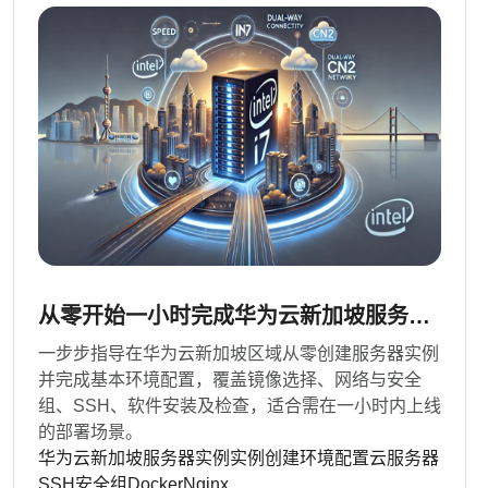
从零开始一小时完成华为云新加坡服务器
实例创建与环境配置
一步步指导在华为云新加坡区域从零创建服务器实例
并完成基本环境配置，覆盖镜像选择、网络与安全
组、SSH、软件安装及检查，适合需在一小时内上线
的部署场景。
华为云
新加坡
服务器实例
实例创建
环境配置
云服务器
SSH
安全组
Docker
Nginx