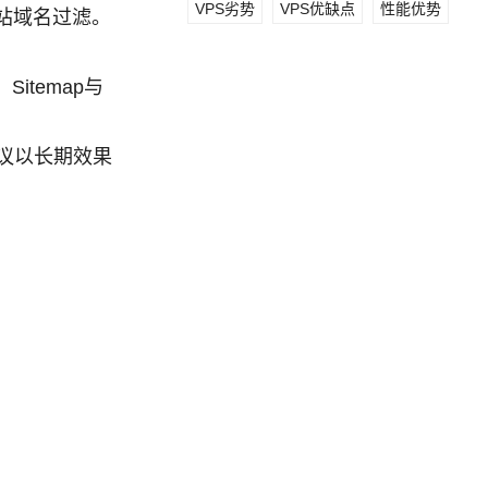
VPS劣势
VPS优缺点
性能优势
站域名过滤。
temap与
议以长期效果