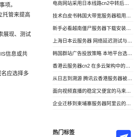
电商网站采用日本线路cn2中转后的
事项。
访问速度与转化率研究
立托管来提高
技术白皮书韩国大带宽服务器租用架
构与带宽控制策略
新手必看越南僵尸服务器下载安装后
索展现、测试
优化性能的实践方法
上海日本云服务器 网络延迟测试与优
化落地方案
IS信息或共
韩国群站广告投放策略 本地平台选择
与转化率提升
香港云服务器cn2 在多云架构中的网
域名应选择多
络互联与路由实践
从日志到溯源 腾讯云香港服务器被攻
击后的追踪与分析方法
面向视频直播的稳定又便宜的马来西
亚服务器 延迟和抖动控制要点
企业迁移到柬埔寨服务器阿里云的步
骤风险与落地经验分享
热门标签